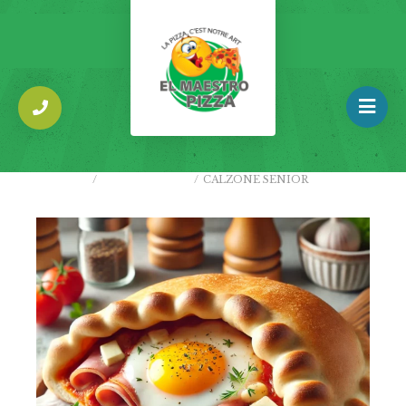
ACCUEIL
/
PIZZAS SENIOR
/
CALZONE SENIOR