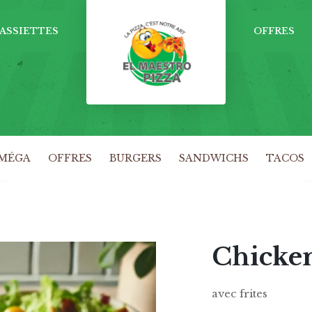
ASSIETTES
OFFRES
U
OBLIGATOIRE
MOT DE PASSE
*
m
e
Vo
ac
SE SOUVENIR DE MOI
gé
SE CONNECTER
dé
 MÉGA
OFFRES
BURGERS
SANDWICHS
TACOS
Mot de passe perdu ?
Chicken
avec frites