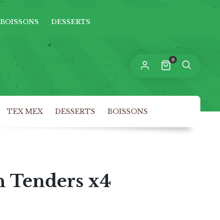
BOISSONS
DESSERTS
n lien permettant de définir un nouveau
ot de passe sera envoyé à votre adresse
-mail.
0
s données personnelles seront utilisées pour vous
compagner au cours de votre visite du site web,
rer l’accès à votre compte, et pour d’autres raisons
politique de confidentialité
crites dans notre
.
TEX MEX
DESSERTS
BOISSONS
S’INSCRIRE
 Tenders x4