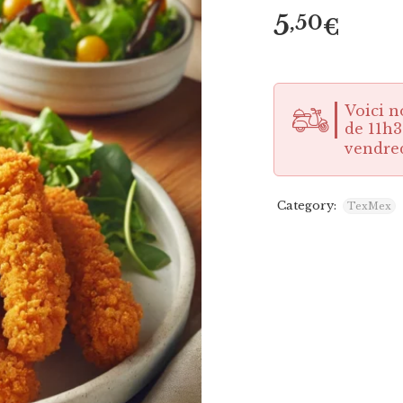
5
,50
€
Voici n
de 11h3
vendre
Category:
TexMex