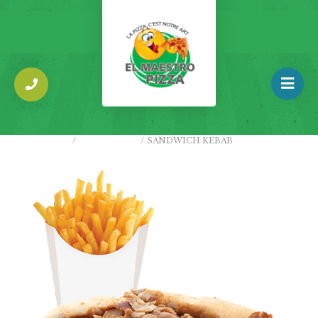
ACCUEIL
/
SANDWICHS
/
SANDWICH KEBAB