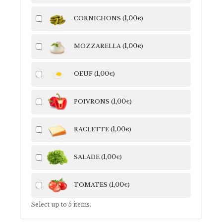
1
,00
CORNICHONS (
)
€
1
,00
MOZZARELLA (
)
€
1
,00
OEUF (
)
€
1
,00
POIVRONS (
)
€
1
,00
RACLETTE (
)
€
1
,00
SALADE (
)
€
1
,00
TOMATES (
)
€
Select up to
5
items.