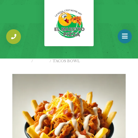
ACCUEIL
/
TACOS
/
TACOS BOWL