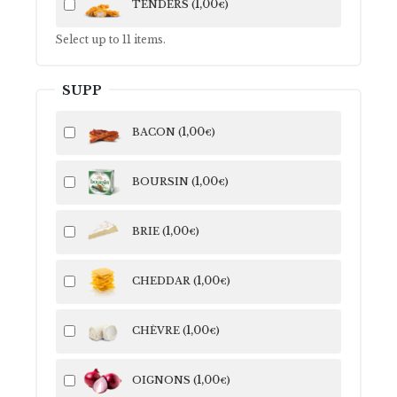
1
,00
TENDERS (
)
€
Select up to
11
items.
SUPP
1
,00
BACON (
)
€
1
,00
BOURSIN (
)
€
1
,00
BRIE (
)
€
1
,00
CHEDDAR (
)
€
1
,00
CHÈVRE (
)
€
1
,00
OIGNONS (
)
€