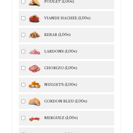
1
,00
POULET (
)
€
1
,00
VIANDE HACHÉE (
)
€
1
,00
KEBAB (
)
€
1
,00
LARDONS (
)
€
1
,00
CHORIZO (
)
€
1
,00
NUGGETS (
)
€
1
,00
CORDON BLEU (
)
€
1
,00
MERGUEZ (
)
€