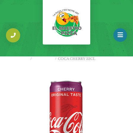
ACCUEIL
/
BOISSONS
/
COCA CHERRY 33CL